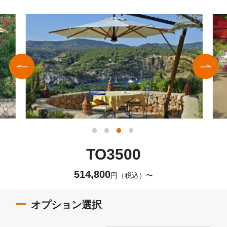
Previ
Next
ous
1
2
3
4
TO3500
514,800
税込