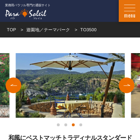
業務用パラソル専門の通販サイト
TOP
遊園地／テーマパーク
TO3500
Previ
Next
ous
1
2
3
4
和風にベストマッチトラディナルスタンダード