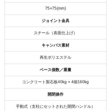
75×75(mm)
ジョイント金具
スチール（表面仕上げ）
キャンバス素材
再生ポリエステル
ベース個数／重量
コンクリート製石板
40kg × 4
個
160kg
開閉操作
手動式（支柱にセットされた開閉ハンドル）