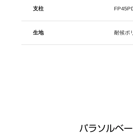
支柱
FP45
生地
耐候ポ