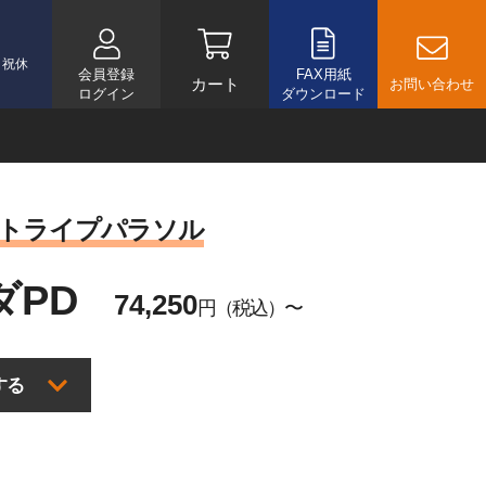
土日祝休
会員登録
FAX用紙
カート
お問い合わせ
ログイン
ダウンロード
サイド支柱 シングルパラソルタイプ
ストライプパラソル
3m x 3m(GI3030)
直径3.5m(TO3500)
ダPD
3m x 4m(TQ3040)
74,250
2m x 3m(NB2030)
円（税込）〜
する