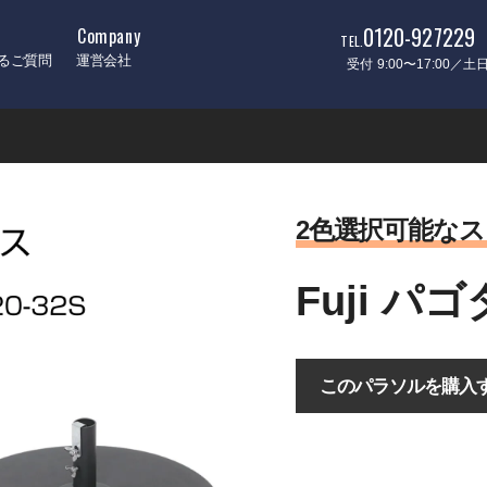
0120-927229
Company
TEL.
るご質問
運営会社
受付 9:00〜17:00／
センター支柱タイプ
2色選択可能な
6ｍ x 6ｍ(QT4360)
2m x 2m(VL2020)
Fuji パゴ
ング
直径2.5ｍ(PL2500)
2m x 2m(PL2020)
2m x 3m(PL2030)
6m x 6m(CP6060)
このパラソルを購入
直径2m(SD2000)
5m x 5m(CP5050）
パラソル関連商品