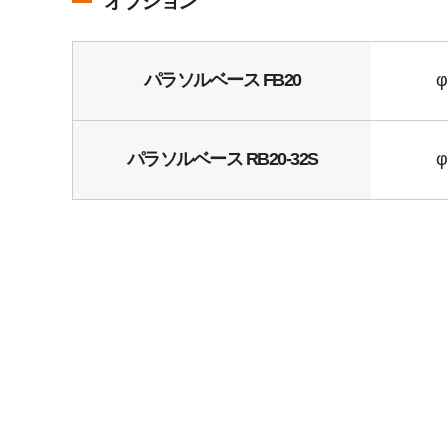
オプション
パラソルベース FB20
φ
パラソルベース RB20-32S
φ