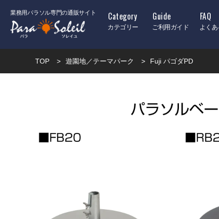
業務用パラソル専門の通販サイト
Category
Guide
FAQ
カテゴリー
ご利用ガイド
よくあ
TOP
遊園地／テーマパーク
Fuji パゴダPD
シーン別おすすめパラソル
遊園地／テーマパーク
一般住宅
カフェ／飲食店
キャンプ場／グランピ
プール
ホテル／リゾート地
ゴルフ場
結婚式場
サイド支柱 ダブルパラソルタイプ