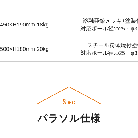
溶融亜鉛メッキ+塗装
450×H190mm 18kg
対応ポール径:φ25・φ3
スチール粉体焼付塗
500×H180mm 20kg
対応ポール径:φ25・φ3
Spec
パラソル仕様